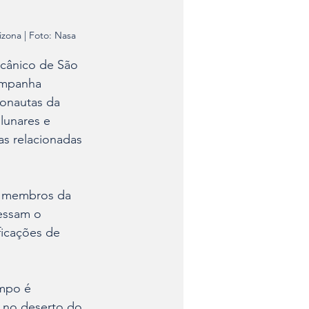
zona | Foto: Nasa
cânico de São 
ampanha 
ronautas da 
lunares e 
as relacionadas 
o membros da 
essam o 
icações de 
ampo é 
 no deserto do 