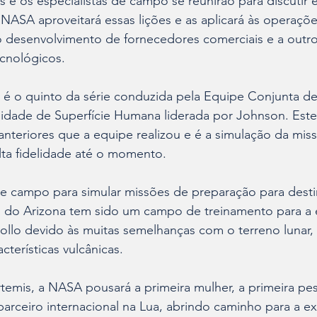
s e os especialistas de campo se reunirão para discutir e 
 NASA aproveitará essas lições e as aplicará às operaçõ
 desenvolvimento de fornecedores comerciais e a outro
cnológicos.
 é o quinto da série conduzida pela Equipe Conjunta de
ilidade de Superfície Humana liderada por Johnson. Est
nteriores que a equipe realizou e é a simulação da mis
ta fidelidade até o momento.
e campo para simular missões de preparação para dest
 do Arizona tem sido um campo de treinamento para a 
ollo devido às muitas semelhanças com o terreno lunar, 
acterísticas vulcânicas.
temis, a NASA pousará a primeira mulher, a primeira pe
parceiro internacional na Lua, abrindo caminho para a ex