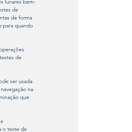
es lunares bem-
estes de 
ntas de forma 
 e para quando 
 operações 
testes de 
ode ser usada 
e navegação na 
uminação que 
a 
 o teste de 