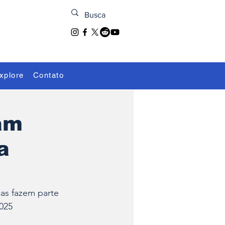
xplore
Contato
am
a
as fazem parte 
2025