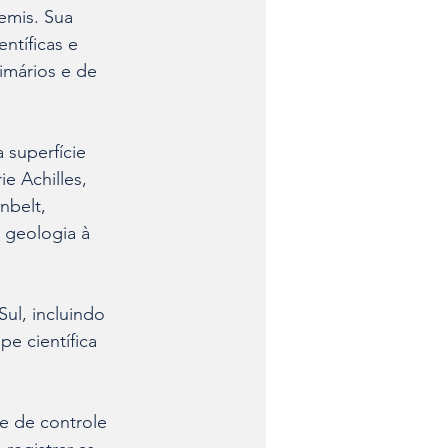
emis. Sua 
ntíficas e 
imários e de 
 superfície 
e Achilles, 
nbelt, 
 geologia à 
ul, incluindo 
e científica 
e de controle 