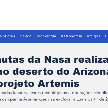
Descubra o Extraordinário
Notícias
Saúde
Tecnologia
Astronomia
Artigos
E
utas da Nasa realiz
no deserto do Arizon
projeto Artemis
adas lunares, testes tecnológicos e operações científic
 campanha Artemis que visa explorar a Lua a partir de 