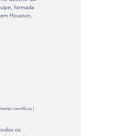
uipe, formada 
 em Houston, 
tes científicos | 
todos os 