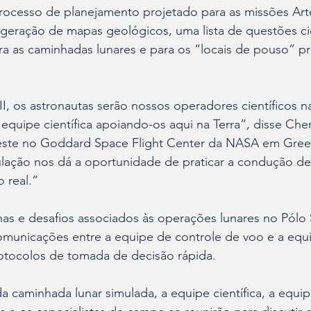
ocesso de planejamento projetado para as missões Art
 geração de mapas geológicos, uma lista de questões cie
ara as caminhadas lunares e para os “locais de pouso” pr
II, os astronautas serão nossos operadores científicos na
equipe científica apoiando-os aqui na Terra”, disse Cheri
o teste no Goddard Space Flight Center da NASA em Gree
ulação nos dá a oportunidade de praticar a condução de
 real.”
unas e desafios associados às operações lunares no Pólo S
municações entre a equipe de controle de voo e a equip
tocolos de tomada de decisão rápida.
 caminhada lunar simulada, a equipe científica, a equip