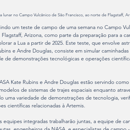
lunar no Campo Vulcânico de São Francisco, ao norte de Flagstaff, Ari
indo um teste de campo de uma semana no Campo Vul
 Flagstaff, Arizona, como parte da preparação para a c
lorar a Lua a partir de 2025. Este teste, que envolve ast
ins e Andre Douglas, consiste em simular caminhadas 
de de demonstrações tecnológicas e operações científic
NASA Kate Rubins e Andre Douglas estão servindo com
modelos de sistemas de trajes espaciais enquanto atrav
o uma variedade de demonstrações de tecnologia, verif
s científicas relacionadas à Artemis.
s equipes integradas trabalharão juntas, a equipe de c
utas, engenheiros da NASA, e especialistas de campo -