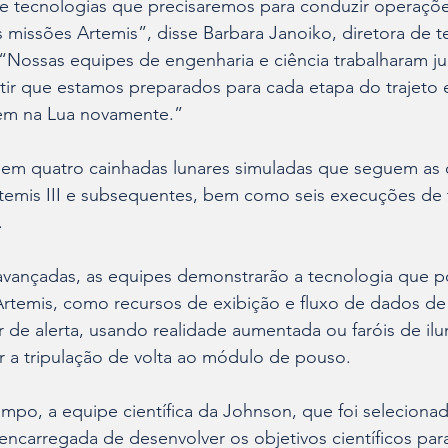
 e tecnologias que precisaremos para conduzir operaçõ
 missões Artemis”, disse Barbara Janoiko, diretora de t
Nossas equipes de engenharia e ciência trabalharam ju
ntir que estamos preparados para cada etapa do trajeto
rem na Lua novamente.”
 em quatro cainhadas lunares simuladas que seguem as
rtemis III e subsequentes, bem como seis execuções de 
 
 avançadas, as equipes demonstrarão a tecnologia que p
Artemis, como recursos de exibição e fluxo de dados d
 de alerta, usando realidade aumentada ou faróis de il
r a tripulação de volta ao módulo de pouso.
mpo, a equipe científica da Johnson, que foi selecionad
ncarregada de desenvolver os objetivos científicos para