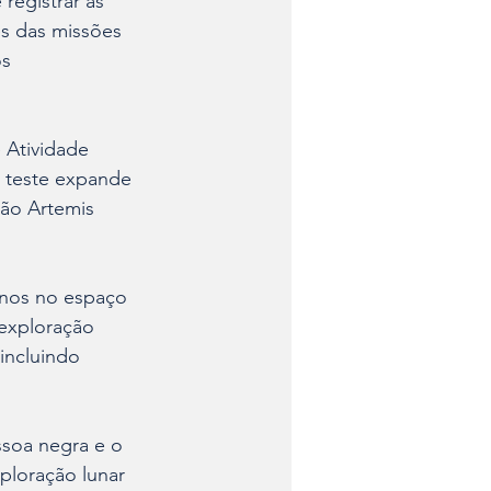
registrar as 
es das missões 
s 
 Atividade 
e teste expande 
são Artemis 
inos no espaço 
exploração 
incluindo 
ssoa negra e o 
ploração lunar 