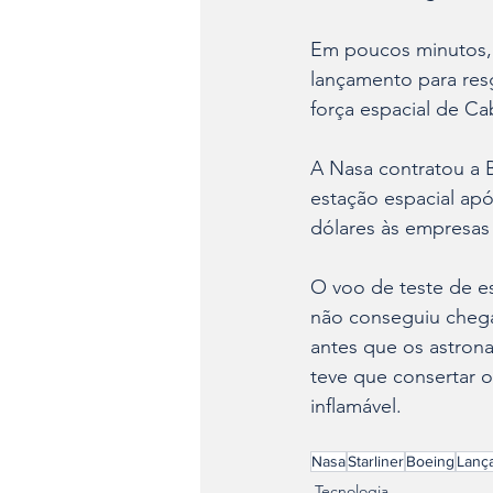
Em poucos minutos, 
lançamento para resg
força espacial de Ca
A Nasa contratou a 
estação espacial ap
dólares às empresas 
O voo de teste de es
não conseguiu chegar
antes que os astron
teve que consertar o
inflamável.
Nasa
Starliner
Boeing
Lanç
Tecnologia