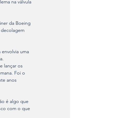
ema na válvula 
liner da Boeing
a decolagem 
 envolvia uma 
a.
 lançar os 
emana. Foi o 
nte anos 
ão é algo que 
sco com o que 