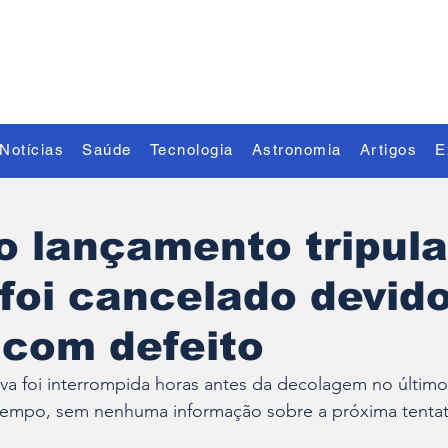
Descubra o Extraordinário
Notícias
Saúde
Tecnologia
Astronomia
Artigos
E
o lançamento tripul
foi cancelado devido
 com defeito
va foi interrompida horas antes da decolagem no último
tempo, sem nenhuma informação sobre a próxima tentat