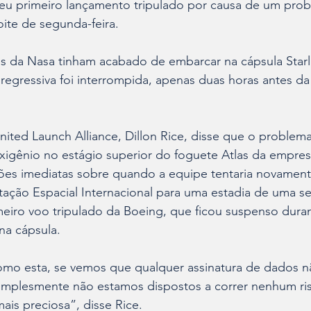
eu primeiro lançamento tripulado por causa de um probl
ite de segunda-feira.
tes da Nasa tinham acabado de embarcar na 
cápsula Star
egressiva foi interrompida, apenas duas horas antes d
ted Launch Alliance, Dillon Rice, disse que o problema
 oxigênio no estágio superior do foguete Atlas da empres
es imediatas sobre quando a equipe tentaria novamente
stação Espacial Internacional para uma estadia de uma s
meiro voo tripulado da Boeing, que ficou suspenso dura
na cápsula.
mo esta, se vemos que qualquer assinatura de dados n
simplesmente não estamos dispostos a correr nenhum ri
mais preciosa”, disse Rice.