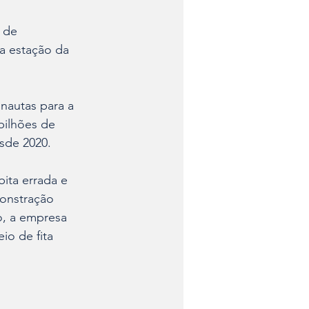
 de 
a estação da 
nautas para a 
bilhões de 
esde 2020.
ita errada e 
monstração 
o, a empresa 
io de fita 