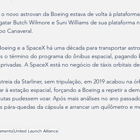
o novo astrovan da Boeing estava de volta à plataforma
atar Butch Wilmore e Suni Williams de sua plataforma n
bo Canaveral.
Boeing e a SpaceX há uma década para transportar astro
ós o término do programa do ônibus espacial, pagando 
privadas. A SpaceX está no negócio de táxis orbitais d
treia da Starliner, sem tripulação, em 2019 acabou na órb
 à estação espacial, forçando a Boeing a repetir a de
autas pudessem voar. Após mais análises no ano passad
s pára-quedas da cápsula e arrancar um quilômetro e me
amento
United Launch Alliance