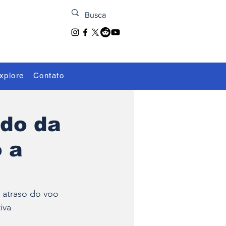
xplore
Contato
ado da
 a
 atraso do voo 
iva