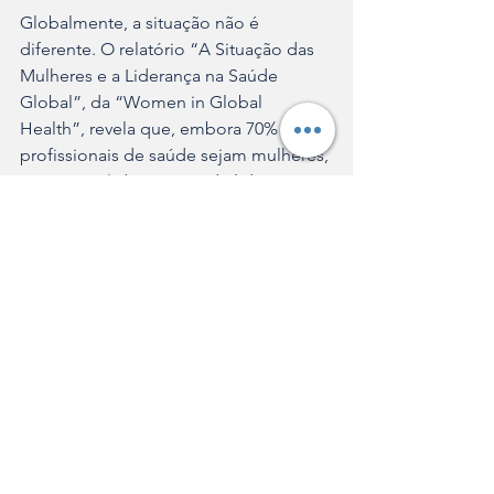
Globalmente, a situação não é 
diferente. O relatório “A Situação das 
Mulheres e a Liderança na Saúde 
Global”, da “Women in Global 
Health”, revela que, embora 70% dos 
profissionais de saúde sejam mulheres, 
apenas 25% dos cargos de liderança 
no setor são ocupados por elas.
OPAS
Cofen
Webinário
Dia Internacional da Enfermagem
Notícias
Ver tudo
Posts recentes