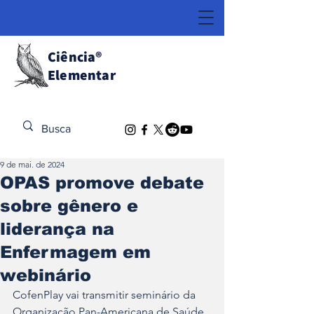
Ciência
®
Elementar
Descubra o Extraordinário
9 de mai. de 2024
OPAS promove debate
sobre gênero e
liderança na
Enfermagem em
webinário
CofenPlay vai transmitir seminário da 
Organização Pan-Americana de Saúde 