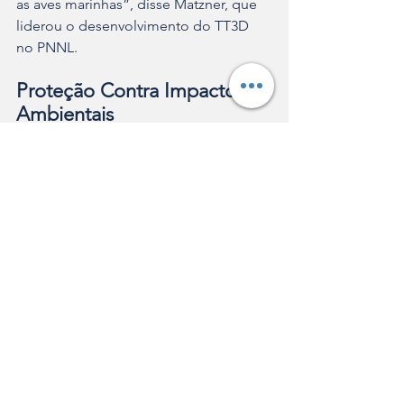
as aves marinhas”, disse Matzner, que 
liderou o desenvolvimento do TT3D 
no PNNL.
Proteção Contra Impactos 
Ambientais
O estudo é parte de uma extensa 
pesquisa do PNNL para minimizar o 
impacto dos projetos de energia 
renovável na vida selvagem. 
Complementando os dados do TT3D, 
os pesquisadores estão 
desenvolvendo um sistema de radar 
para rastrear o voo dos pássaros no 
mar, o que permitirá monitorar o 
comportamento de uma população de 
pássaros em locais destinados a 
turbinas eólicas.