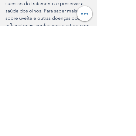
sucesso do tratamento e preservar a 
saúde dos olhos. Para saber mais 
sobre uveíte e outras doenças oculares 
inflamatórias, confira nosso artigo com 
informações adicionais.
Uveíte
Cegueira
Hosp
Oftalmologia
Saúde
Ver tudo
Posts recentes