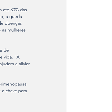
m até 80% das 
so, a queda 
de doenças 
e as mulheres 
e de 
e vida. “A 
judam a aliviar 
erimenopausa. 
 a chave para 