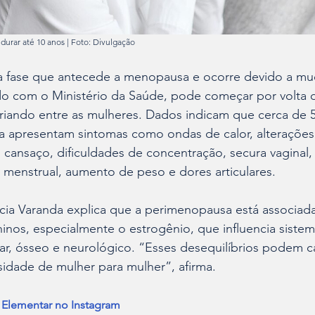
durar até 10 anos | Foto: Divulgação
a fase que antecede a menopausa e ocorre devido a mu
o com o Ministério da Saúde, pode começar por volta d
ariando entre as mulheres. Dados indicam que cerca de 
a apresentam sintomas como ondas de calor, alterações
cansaço, dificuldades de concentração, secura vaginal,
de menstrual, aumento de peso e dores articulares.
ícia Varanda explica que a perimenopausa está associada
inos, especialmente o estrogênio, que influencia siste
ar, ósseo e neurológico. “Esses desequilíbrios podem c
idade de mulher para mulher”, afirma.
a Elementar no Instagram