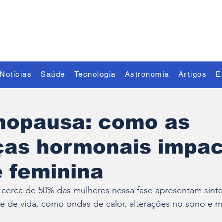
Descubra o Extraordinário
Notícias
Saúde
Tecnologia
Astronomia
Artigos
E
nopausa: como as
as hormonais impa
 feminina
erca de 50% das mulheres nessa fase apresentam sint
e de vida, como ondas de calor, alterações no sono e 