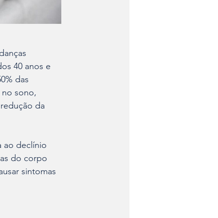
danças 
os 40 anos e 
50% das 
 no sono, 
 redução da 
 ao declínio 
mas do corpo 
ausar sintomas 