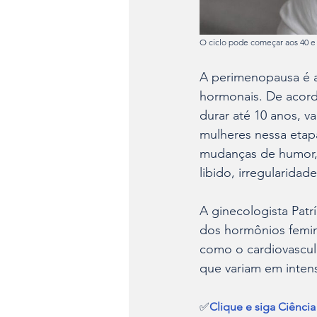
O ciclo pode começar aos 40 e 
A perimenopausa é 
hormonais. De acord
durar até 10 anos, v
mulheres nessa etap
mudanças de humor, 
libido, irregularida
A ginecologista Patr
dos hormônios femin
como o cardiovascul
que variam em intens
✅
Clique e siga Ciênci