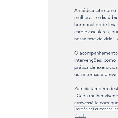
A médica cita como 
mulheres, e distúrbi
hormonal pode levar
cardiovasculares, qu
nessa fase da vida”, 
O acompanhamento m
intervenções, como a
prática de exercício
os sintomas e preven
Patrícia também des
“Cada mulher vivenci
atravessá-la com qua
Hormônios
Perimenopaus
Saúde