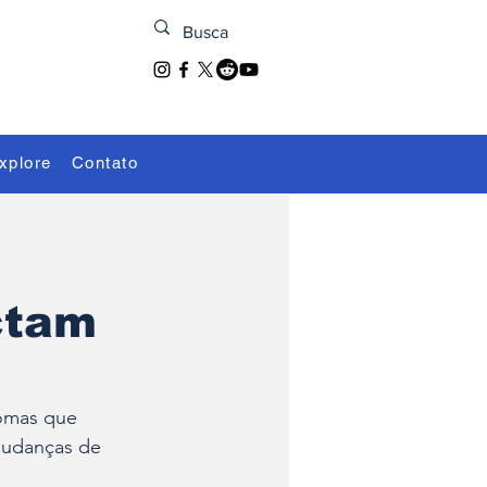
xplore
Contato
ctam
omas que 
mudanças de 