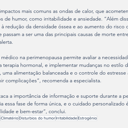
impactos mais comuns as ondas de calor, que acomete
os de humor, como irritabilidade e ansiedade. “Além dis
 à redução da densidade óssea e ao aumento do risco 
e passam a ser uma das principais causas de morte entr
alerta.
édico na perimenopausa permite avaliar a necessidad
 terapia hormonal, e implementar mudanças no estilo d
s, uma alimentação balanceada e o controle do estresse a
ir complicações”, recomenda a especialista.
taca a importância de informação e suporte durante a p
a essa fase de forma única, e o cuidado personalizado é
lidade e bem-estar”, conclui.
a
Climatério
Disturbios do humor
Irritabilidade
Estrogênio