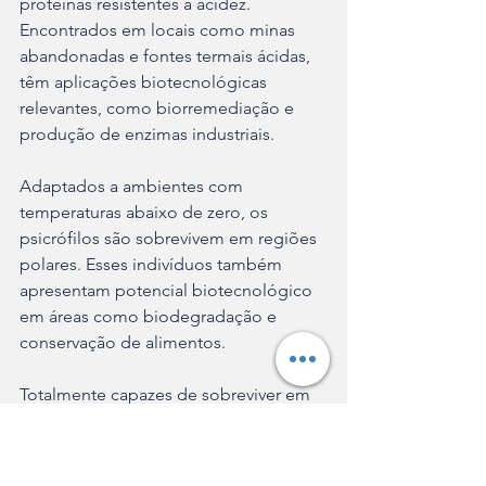
proteínas resistentes à acidez. 
Encontrados em locais como minas 
abandonadas e fontes termais ácidas, 
têm aplicações biotecnológicas 
relevantes, como biorremediação e 
produção de enzimas industriais. 
Adaptados a ambientes com 
temperaturas abaixo de zero, os 
psicrófilos são sobrevivem em regiões 
polares. Esses indivíduos também 
apresentam potencial biotecnológico 
em áreas como biodegradação e 
conservação de alimentos.
Totalmente capazes de sobreviver em 
ambientes de elevado pH alcalinos, 
como lagos de soda, os  alcalófilos 
possuem enzimas estáveis em pH 