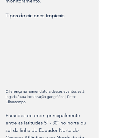
monitoramento.
Tipos de ciclones tropicais
Diferença na nomenclatura desses eventos está 
logada à sua localozação geográfica | Foto: 
Climatempo
Furacões ocorrem principalmente 
entre as latitudes 5° - 30° no norte ou 
sul da linha do Equador Norte do 
Oceano Atlântico e no Nordeste do 