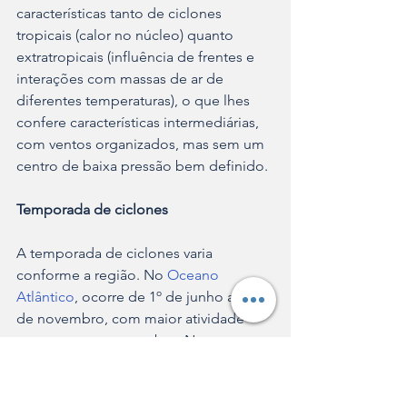
características tanto de ciclones 
tropicais (calor no núcleo) quanto 
extratropicais (influência de frentes e 
interações com massas de ar de 
diferentes temperaturas), o que lhes 
confere características intermediárias, 
com ventos organizados, mas sem um 
centro de baixa pressão bem definido.
Temporada de ciclones
A temporada de ciclones varia 
conforme a região. No 
Oceano 
Atlântico
, ocorre de 1º de junho a 30 
de novembro, com maior atividade 
entre agosto e setembro. No noroeste 
do Pacífico, a temporada de tufões vai 
de maio a outubro. No Nordeste do 
Pacífico, a temporada de ciclones 