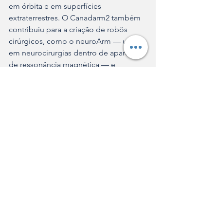
em órbita e em superfícies 
extraterrestres. O Canadarm2 também 
contribuiu para a criação de robôs 
cirúrgicos, como o neuroArm — usado 
em neurocirurgias dentro de aparelhos 
de ressonância magnética — e 
sistemas de precisão para uso médico 
e industrial.
ISS
Canadá
Canadarm2
CSA
Tecnologia
Ver tudo
Posts recentes