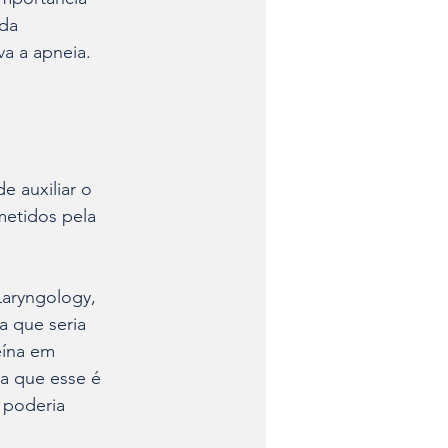
da 
a a apneia. 
 auxiliar o 
metidos pela 
Laryngology, 
a que seria 
ína em 
a que esse é 
 poderia 