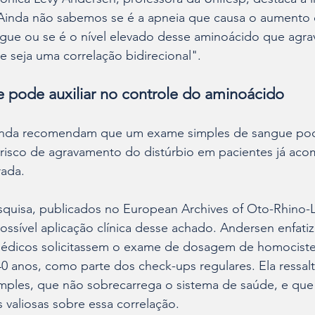
Ainda não sabemos se é a apneia que causa o aumento 
gue ou se é o nível elevado desse aminoácido que agrav
 seja uma correlação bidirecional".
pode auxiliar no controle do aminoácido
inda recomendam que um exame simples de sangue pode
 risco de agravamento do distúrbio em pacientes já aco
rada.
squisa, publicados no European Archives of Oto-Rhino-
sível aplicação clínica desse achado. Andersen enfatiz
médicos solicitassem o exame de dosagem de homociste
0 anos, como parte dos check-ups regulares. Ela ressalt
ples, que não sobrecarrega o sistema de saúde, e que
 valiosas sobre essa correlação.