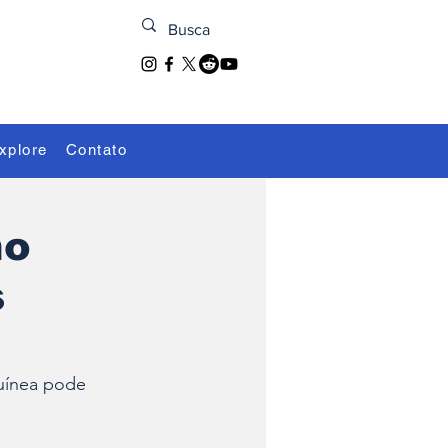
xplore
Contato
no
s
uínea pode 