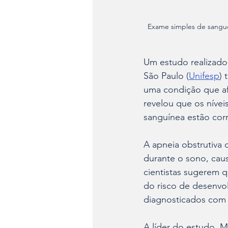
Exame simples de sangue 
Um estudo realizado
São Paulo (
Unifesp
) 
uma condição que afe
revelou que os níve
sanguínea estão cor
A apneia obstrutiva 
durante o sono, cau
cientistas sugerem q
do risco de desenvo
diagnosticados com 
A líder do estudo, M