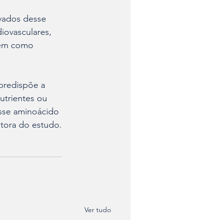
evados desse 
ovasculares, 
bém como 
predispõe a 
trientes ou 
sse aminoácido 
utora do estudo.
Ver tudo