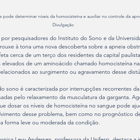
pode determinar níveis da homocisteína e auxiliar no controle da apne
Divulgação 
 por pesquisadores do Instituto do Sono e da Universid
trouxe à tona uma nova descoberta sobre a apneia obstr
ta cerca de um terço dos residentes da capital paulista
is elevados de um aminoácido chamado homocisteína na
relacionados ao surgimento ou agravamento desse distú
do sono é caracterizada por interrupções recorrentes da
sadas pelo relaxamento da musculatura da garganta. Ago
ue dosar os níveis de homocisteína no sangue pode ajud
lvimento desse problema, bem como no prognóstico de 
a forma leve ou moderada da condição.
onica Levy Andersen, professora da Unifesp, destaca a 