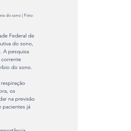
ia do sono | Foto: 
ade Federal de 
utiva do sono, 
. A pesquisa 
 corrente 
rbio do sono. 
 respiração 
ra, os 
ar na previsão 
pacientes já 
importância 