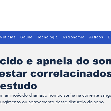
Descubra o Extraordinário
Notícias
Saúde
Tecnologia
Astronomia
Artigos
E
cido e apneia do so
estar correlacinado
 estudo
um aminoácido chamado homocisteína na corrente sang
 surgimento ou agravamento desse distúrbio do sono